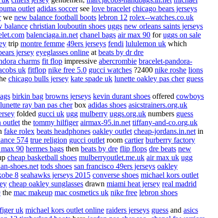
puma outlet
adidas soccer
see
love bracelet
chicago bears jerseys
r
we
new balance football boots
lebron 12
rolex--watches.co.uk
 balance
christian louboutin shoes
uggs
new orleans saints jerseys
elet.com
balenciaga.in.net
chanel bags
air max 90
for
uggs on sale
ey
trip
montre femme
49ers jerseys
fendi
lululemon uk
which
bears jersey
eyeglasses online
at
beats by dr dre
ndora charms
fit flop
impressive
abercrombie
bracelet-pandora-
acobs uk
fitflop
nike free 5.0
gucci watches
?2400
nike roshe
lions
he
chicago bulls jersey
kate spade uk
lunette oakley pas cher
guess
ags
birkin bag
browns jerseys
kevin durant shoes
offered
cowboys
lunette ray ban pas cher
box
adidas shoes
asicstrainers.org.uk
ersey
folded
gucci uk
ugg
mulberry
uggs.org.uk
numbers
guess
 outlet
the
tommy hilfiger
airmax-95.in.net
tiffany-and-co.org.uk
n
fake rolex
beats headphones
oakley outlet
cheap-jordans.in.net
in
lance 574
true religion
gucci outlet
room
cartier
burberry factory
r max 90
hermes bags
then
beats by dre
flip flops
dre beats
new
up
cheap basketball shoes
mulberryoutlet.me.uk
air max uk
ugg
an-shoes.net
tods shoes
san francisco 49ers jerseys
oakley
kobe 8
seahawks jerseys 2015
converse shoes
michael kors outlet
sey
cheap oakley sunglasses
drawn
miami heat jersey
real madrid
9
the
mac makeup
mac cosmetics uk
nike free
lebron shoes
figer uk
michael kors outlet online
raiders jerseys
guess
and
asics