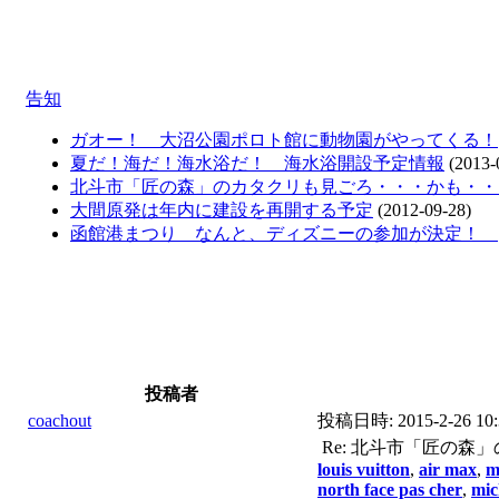
告知
ガオー！ 大沼公園ポロト館に動物園がやってくる！
夏だ！海だ！海水浴だ！ 海水浴開設予定情報
(2013-
北斗市「匠の森」のカタクリも見ごろ・・・かも・・
大間原発は年内に建設を再開する予定
(2012-09-28)
函館港まつり なんと、ディズニーの参加が決定！
投稿者
coachout
投稿日時:
2015-2-26 10
Re: 北斗市「匠の森」
louis vuitton
,
air max
,
m
north face pas cher
,
mic