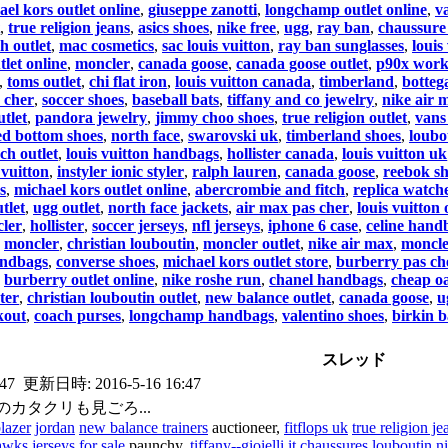
ael kors outlet online
,
giuseppe zanotti
,
longchamp outlet online
,
v
,
true religion jeans
,
asics shoes
,
nike free
,
ugg
,
ray ban
,
chaussure
h outlet
,
mac cosmetics
,
sac louis vuitton
,
ray ban sunglasses
,
louis
tlet online
,
moncler
,
canada goose
,
canada goose outlet
,
p90x work
,
toms outlet
,
chi flat iron
,
louis vuitton canada
,
timberland
,
botteg
 cher
,
soccer shoes
,
baseball bats
,
tiffany and co jewelry
,
nike air 
utlet
,
pandora jewelry
,
jimmy choo shoes
,
true religion outlet
,
vans
ed bottom shoes
,
north face
,
swarovski uk
,
timberland shoes
,
loubo
ch outlet
,
louis vuitton handbags
,
hollister canada
,
louis vuitton uk
 vuitton
,
instyler ionic styler
,
ralph lauren
,
canada goose
,
reebok s
s
,
michael kors outlet online
,
abercrombie and fitch
,
replica watch
tlet
,
ugg outlet
,
north face jackets
,
air max pas cher
,
louis vuitton 
ler
,
hollister
,
soccer jerseys
,
nfl jerseys
,
iphone 6 case
,
celine hand
,
moncler
,
christian louboutin
,
moncler outlet
,
nike air max
,
moncl
andbags
,
converse shoes
,
michael kors outlet store
,
burberry pas ch
,
burberry outlet online
,
nike roshe run
,
chanel handbags
,
cheap oa
ster
,
christian louboutin outlet
,
new balance outlet
,
canada goose
,
u
kout
,
coach purses
,
longchamp handbags
,
valentino shoes
,
birkin 
スレッド
:47
更新日時:
2016-5-16 16:47
のカタクリも見ごろ...
lazer
jordan
new balance trainers
auctioneer,
fitflops uk
true religion je
wks jerseys for sale
paunchy,
tiffany--gioielli.it
chaussures louboutin
n