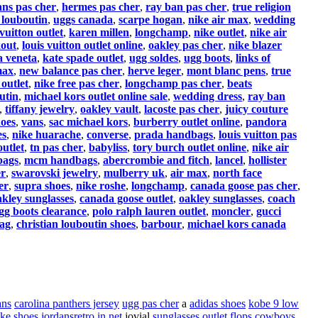
ans pas cher
,
hermes pas cher
,
ray ban pas cher
,
true religion
 louboutin
,
uggs canada
,
scarpe hogan
,
nike air max
,
wedding
 vuitton outlet
,
karen millen
,
longchamp
,
nike outlet
,
nike air
out
,
louis vuitton outlet online
,
oakley pas cher
,
nike blazer
a veneta
,
kate spade outlet
,
ugg soldes
,
ugg boots
,
links of
max
,
new balance pas cher
,
herve leger
,
mont blanc pens
,
true
 outlet
,
nike free pas cher
,
longchamp pas cher
,
beats
utin
,
michael kors outlet online sale
,
wedding dress
,
ray ban
,
tiffany jewelry
,
oakley vault
,
lacoste pas cher
,
juicy couture
hoes
,
vans
,
sac michael kors
,
burberry outlet online
,
pandora
es
,
nike huarache
,
converse
,
prada handbags
,
louis vuitton pas
outlet
,
tn pas cher
,
babyliss
,
tory burch outlet online
,
nike air
bags
,
mcm handbags
,
abercrombie and fitch
,
lancel
,
hollister
er
,
swarovski jewelry
,
mulberry uk
,
air max
,
north face
er
,
supra shoes
,
nike roshe
,
longchamp
,
canada goose pas cher
,
kley sunglasses
,
canada goose outlet
,
oakley sunglasses
,
coach
gg boots clearance
,
polo ralph lauren outlet
,
moncler
,
gucci
bag
,
christian louboutin shoes
,
barbour
,
michael kors canada
ans
carolina panthers jersey
ugg pas cher
a
adidas shoes
kobe 9 low
ike shoes
jordansretro.in.net
jovial
sunglasses outlet
flops
cowboys