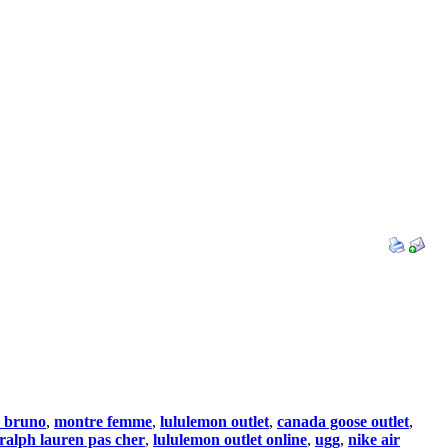
a bruno
,
montre femme
,
lululemon outlet
,
canada goose outlet
,
ralph lauren pas cher
,
lululemon outlet online
,
ugg
,
nike air