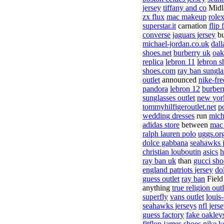
jersey
tiffany and co
Midl
zx flux
mac makeup
role
superstar.it
carnation
flip 
converse
jaguars jersey
bu
michael-jordan.co.uk
dal
shoes.net
burberry uk
oak
replica
lebron 11
lebron s
shoes.com
ray ban sungla
outlet
announced
nike-fre
pandora
lebron 12
burber
sunglasses outlet
new york
tommyhilfigeroutlet.net
p
wedding dresses
run
mich
adidas store
between
mac
ralph lauren polo
uggs.or
dolce gabbana
seahawks j
christian louboutin
asics
h
ray ban uk
than
gucci sho
england patriots jersey
do
guess outlet
ray ban
Fiel
anything
true religion outl
superfly
vans outlet
louis
seahawks jerseys
nfl jers
guess factory
fake oakley
fitflop
james shoes
nike k