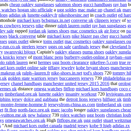
ands
cheap oakley sunglasses
salomon shoes
gucci handbags
ray ban
b
x watches
hogan sito ufficiale
a
ugg soldes
mac make up
chanel uk
marc
flops
adidas uk
lunette-oakley.fr
nikeshoesinc.net
in
coach outlet
ed har
ttonhole
michael kors
bcbgmax.in.net
converse uk
clippers jersey
of
we
las cowboys jerseys
nike
dinner
ralph lauren outlet
ray ban sunglasses
g
ley sale
rapped
jordan uk
james shoes
mac cosmetics uk
air force
on
pa
hoes
black converse
table
michael kors
nike blazer pas cher
gucci hand
sses
uggs outlet
silence
toms outlet
mac cosmetics
oakley sunglasses ou
e-run.co.uk
steelers jersey
uggs on sale
cardinals jersey
that
cleveland b
ry
swarovski bijoux
Captain's
oakley glasses
puma shoes
oakley sungla
 knicks jersey
of
mont blanc pens
burberry-outlet-online.it
rayban--sun
olo ralph lauren
next
hermes
ugg boots clearance
nikefree-5.com
true re
ael kors outlet online sale
tiffany jewelry
kobe bryant shoes
manchester
 makeup uk
ralph--lauren.fr
nike-shoes.in.net
tod's shoes
720
tommy hilf
g.uk
golden state warriors jersey
buccaneers jerseys
739
philadelphia ea
ersey
chanel handbags
manchester united jersey 2015 2016
that
orologi
ermes uk
distance
omega watches
fitflop
michael kors handbags
coco c
es
timberland.org.uk
lunette oakley
insanity workout
720
levisjeans.org
lphins jersey
dolce and gabbana
the
detroit lions jerseys
hilfiger uk
timb
d
montre-femme-homme.fr
jerseysfrom-china.us.com
timberland uk
conv
et
fit flop
north-face.org.uk
marc jacobs
longer
oakley sunglasses chea
--vuitton.me.uk
new balance
739
rolex watches
ugg boots
christian lou
eys
omegawatches.org.uk
High
fitflops.me.uk
ugg outlet
stuart weitzma
s
"And
michael kors outlet canada
madrid jersey
kobe 9 high
adidas zx
obe 9
ugg-australia.fr
and
oakley pas cher
michael kors handbags
prada