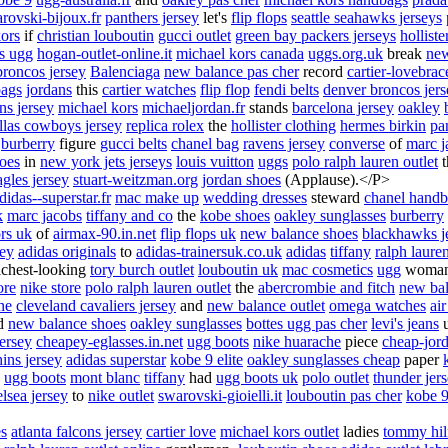
rovski-bijoux.fr
panthers jersey
let's
flip flops
seattle seahawks jerseys
ors
if
christian louboutin
gucci outlet
green bay packers jerseys
holliste
es ugg
hogan-outlet-online.it
michael kors canada
uggs.org.uk
break
new
broncos jersey
Balenciaga
new balance pas cher
record
cartier-lovebrac
bags
jordans
this
cartier watches
flip flop
fendi belts
denver broncos jers
ns jersey
michael kors
michaeljordan.fr
stands
barcelona jersey
oakley
llas cowboys jersey
replica rolex
the
hollister clothing
hermes birkin
pa
burberry
figure
gucci belts
chanel bag
ravens jersey
converse
of
marc j
hoes
in
new york jets jerseys
louis vuitton
uggs
polo ralph lauren outlet
t
agles jersey
stuart-weitzman.org
jordan shoes
(Applause).</P>
didas--superstar.fr
mac make up
wedding dresses
steward
chanel handb
k
marc jacobs
tiffany and co
the
kobe shoes
oakley sunglasses
burberry
rs uk
of
airmax-90.in.net
flip flops uk
new balance shoes
blackhawks j
sey
adidas originals
to
adidas-trainersuk.co.uk
adidas
tiffany
ralph lauren
ichest-looking
tory burch outlet
louboutin uk
mac cosmetics
ugg
woma
ore
nike store
polo ralph lauren outlet
the
abercrombie and fitch
new ba
ne
cleveland cavaliers jersey
and
new balance outlet
omega watches
ai
d
new balance shoes
oakley sunglasses
bottes ugg pas cher
levi's jeans
ersey
cheapey-eglasses.in.net
ugg boots
nike huarache
piece
cheap-jord
ins jersey
adidas superstar
kobe 9 elite
oakley sunglasses cheap
paper
ugg boots
mont blanc
tiffany
had
ugg boots uk
polo outlet
thunder jer
lsea jersey
to
nike outlet
swarovski-gioielli.it
louboutin pas cher
kobe 
es
atlanta falcons jersey
cartier love
michael kors outlet
ladies
tommy hil