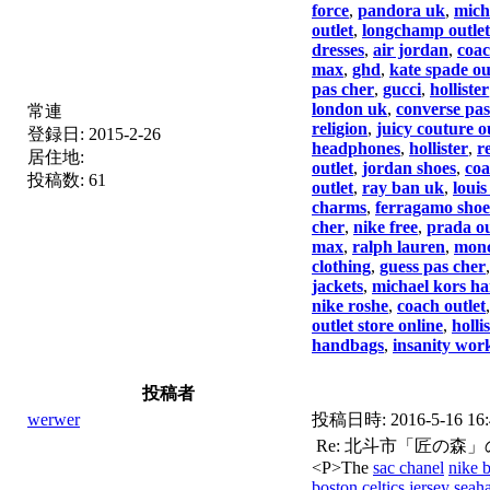
force
,
pandora uk
,
mich
outlet
,
longchamp outlet
dresses
,
air jordan
,
coac
max
,
ghd
,
kate spade ou
pas cher
,
gucci
,
hollister
london uk
,
converse pas
常連
religion
,
juicy couture o
登録日:
2015-2-26
headphones
,
hollister
,
r
居住地:
outlet
,
jordan shoes
,
coa
投稿数:
61
outlet
,
ray ban uk
,
louis
charms
,
ferragamo shoe
cher
,
nike free
,
prada ou
max
,
ralph lauren
,
monc
clothing
,
guess pas cher
jackets
,
michael kors h
nike roshe
,
coach outlet
outlet store online
,
holli
handbags
,
insanity wor
投稿者
werwer
投稿日時:
2016-5-16 16
Re: 北斗市「匠の森」
<P>The
sac chanel
nike b
boston celtics jersey
seaha