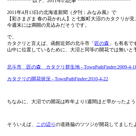
********** 以下、2011年の記事 **********************
2011年4月13日の北海道新聞（夕刊：みなみ風）で
【彩さまざま 春の花かれん】と七飯町大沼のカタクリが見
今週末には満開の見込みだそうです。
で、
カタクリと言えば、函館近郊の北斗市「
匠の森
」も有名で
山中に位置しているために、大沼と同等の開花では無いと
北斗市 匠の森 カタクリ群生地 - TownPathFinder:2009-4-1
カタクリの開花状況 - TownPathFinder:2010-4-22
ちなみに、大沼での開花は昨年より1週間ほど早かったよう
そういえば、
この辺り
の道路脇のツツジが開花してまし