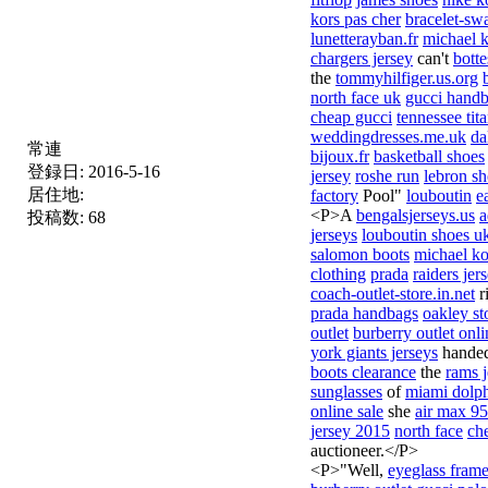
kors pas cher
bracelet-swa
lunetterayban.fr
michael k
chargers jersey
can't
bott
the
tommyhilfiger.us.org
north face uk
gucci hand
cheap gucci
tennessee tita
weddingdresses.me.uk
da
常連
bijoux.fr
basketball shoes
登録日:
2016-5-16
jersey
roshe run
lebron s
居住地:
factory
Pool"
louboutin
e
<P>A
bengalsjerseys.us
a
投稿数:
68
jerseys
louboutin shoes u
salomon boots
michael ko
clothing
prada
raiders jer
coach-outlet-store.in.net
r
prada handbags
oakley st
outlet
burberry outlet onli
york giants jerseys
hande
boots clearance
the
rams j
sunglasses
of
miami dolph
online sale
she
air max 95
jersey 2015
north face
che
auctioneer.</P>
<P>"Well,
eyeglass fram