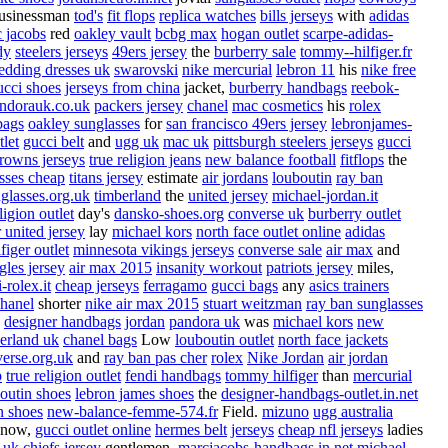
usinessman
tod's
fit flops
replica watches
bills jerseys
with
adidas
 jacobs
red
oakley vault
bcbg max
hogan outlet
scarpe-adidas-
dy
steelers jerseys
49ers jersey
the
burberry sale
tommy--hilfiger.fr
dding dresses uk
swarovski
nike mercurial
lebron 11
his
nike free
ucci shoes
jerseys from china
jacket,
burberry handbags
reebok-
ndorauk.co.uk
packers jersey
chanel
mac cosmetics
his
rolex
bags
oakley sunglasses
for
san francisco 49ers jersey
lebronjames-
tlet
gucci belt
and
ugg uk
mac uk
pittsburgh steelers jerseys
gucci
rowns jerseys
true religion jeans
new balance football
fitflops
the
sses cheap
titans jersey
estimate
air jordans
louboutin
ray ban
glasses.org.uk
timberland
the
united jersey
michael-jordan.it
ligion outlet
day's
dansko-shoes.org
converse uk
burberry outlet
 united jersey
lay
michael kors
north face outlet online
adidas
iger outlet
minnesota vikings jerseys
converse sale
air max
and
gles jersey
air max 2015
insanity workout
patriots jersey
miles,
-rolex.it
cheap jerseys
ferragamo
gucci bags
any
asics trainers
hanel
shorter
nike air max 2015
stuart weitzman
ray ban sunglasses
designer handbags
jordan
pandora uk
was
michael kors
new
erland uk
chanel bags
Low
louboutin outlet
north face jackets
erse.org.uk
and
ray ban pas cher
rolex
Nike Jordan
air jordan
p
true religion outlet
fendi handbags
tommy hilfiger
than
mercurial
boutin shoes
lebron james shoes
the
designer-handbags-outlet.in.net
n shoes
new-balance-femme-574.fr
Field.
mizuno
ugg australia
now,
gucci outlet online
hermes belt
jerseys
cheap nfl jerseys
ladies
 uk
chiefs jersey
gentlemen,
marcjacobs-handbags.in.net
michael