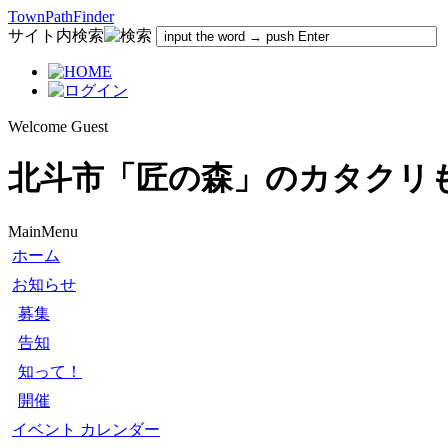
TownPathFinder
サイト内検索
Welcome Guest
北斗市「匠の森」のカタクリ
MainMenu
ホーム
お知らせ
募集
告知
知って！
開催
イベント カレンダー