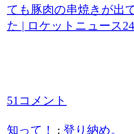
ても豚肉の串焼きが出
た | ロケットニュース2
51コメント
知って！
:
登り納め。 