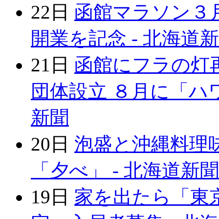
22日
函館マラソン３
開業を記念 - 北海道
21日
函館にフラの灯
団体設立 ８月に「ハワ
新聞
20日
泡盛と沖縄料理
「夕べ」 - 北海道新聞
19日
家を出たら「東