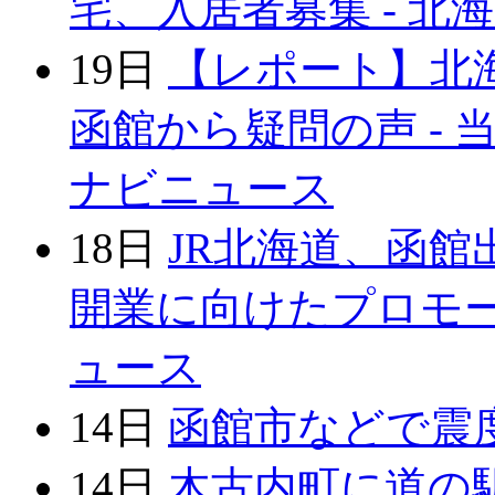
宅、入居者募集 - 北
19日
【レポート】北
函館から疑問の声 - 当
ナビニュース
18日
JR北海道、函館
開業に向けたプロモー
ュース
14日
函館市などで震度５
14日
木古内町に道の