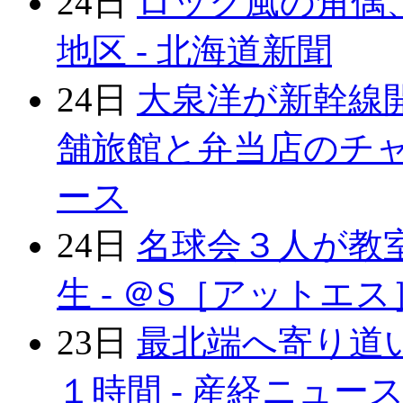
24日
ロック風の角偶
地区 - 北海道新聞
24日
大泉洋が新幹線
舗旅館と弁当店のチャレン
ース
24日
名球会３人が教
生 - ＠S［アットエス
23日
最北端へ寄り道
１時間 - 産経ニュー