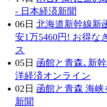
- 日本経済新聞
06日
北海道新幹線新
安1万5460円! お得
ス
05日
函館と青森､新幹
洋経済オンライン
02日
函館と青森 海峡
新聞