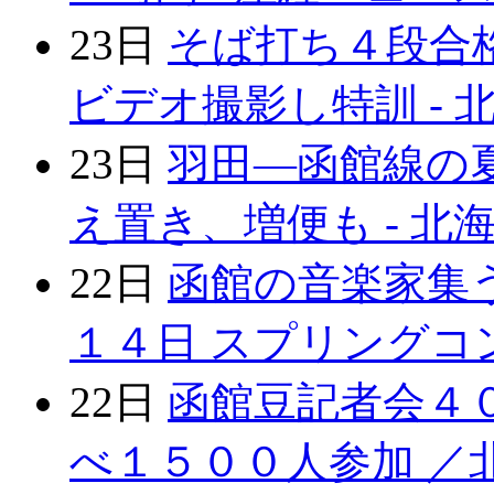
23日
そば打ち４段合
ビデオ撮影し特訓 - 
23日
羽田―函館線の夏
え置き、増便も - 北
22日
函館の音楽家集う
１４日 スプリングコン
22日
函館豆記者会４０
べ１５００人参加 ／北