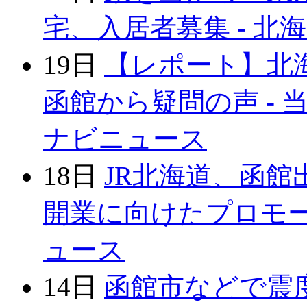
宅、入居者募集 - 北
19日
【レポート】北
函館から疑問の声 - 当
ナビニュース
18日
JR北海道、函館
開業に向けたプロモー
ュース
14日
函館市などで震度５