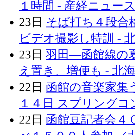
１時間 - 産経ニュー
23日
そば打ち４段合
ビデオ撮影し特訓 - 
23日
羽田―函館線の夏
え置き、増便も - 北
22日
函館の音楽家集う
１４日 スプリングコン
22日
函館豆記者会４０