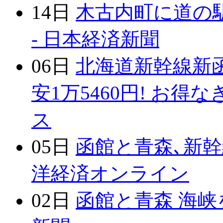
14日
木古内町に道の
- 日本経済新聞
06日
北海道新幹線新
安1万5460円! お得
ス
05日
函館と青森､新幹
洋経済オンライン
02日
函館と青森 海峡