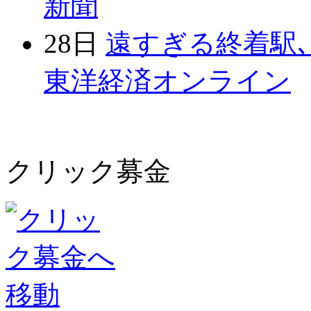
新聞
28日
遠すぎる終着駅､
東洋経済オンライン
クリック募金