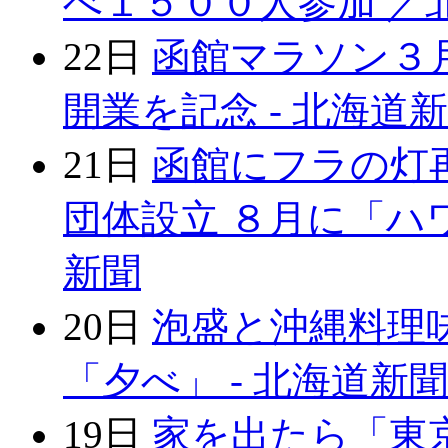
べ１５００人参加 ／北
22日
函館マラソン３
開業を記念 - 北海道
21日
函館にフラの灯
団体設立 ８月に「ハワ
新聞
20日
泡盛と沖縄料理
「夕べ」 - 北海道新聞
19日
家を出たら「東