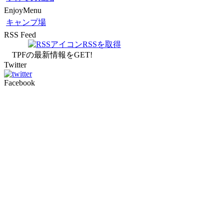
EnjoyMenu
キャンプ場
RSS Feed
RSSを取得
TPFの最新情報をGET!
Twitter
Facebook
Announce
雪だ雪だ！ ニヤマ高原スキー場 オープン
(2013-12-
函館バスがイロイロやってた件
(2013-12-15)
函館の学校でノロウィルスの集団感染が (((( ；ﾟДﾟ)))
(
ロケットニュース24が絶賛するアレ
(2013-11-21)
登り納め。 函館山登山道 冬季通行止め 11/8～
(20
函館の初雪情報
(2013-10-30)
よッ！ 恥知らず！ 函館人が被災地で密漁！
(2013-0
函館の新しいマークが いいね！
(2013-07-29)