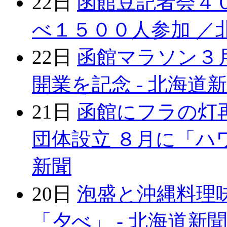
22日
函館豆記者会４０
べ１５００人参加 ／北
22日
函館マラソン３
開業を記念 - 北海道
21日
函館にフラの灯
団体設立 ８月に「ハワ
新聞
20日
泡盛と沖縄料理
「夕べ」 - 北海道新聞