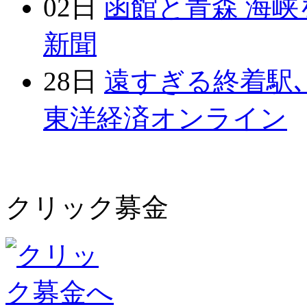
02日
函館と青森 海峡
新聞
28日
遠すぎる終着駅､
東洋経済オンライン
クリック募金