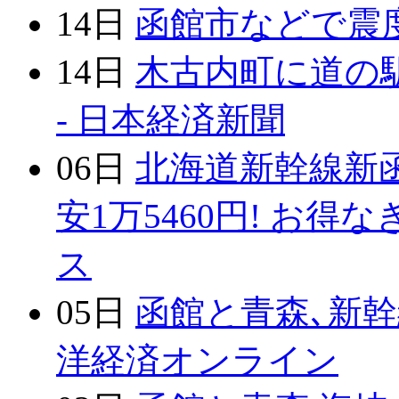
14日
函館市などで震度５
14日
木古内町に道の
- 日本経済新聞
06日
北海道新幹線新
安1万5460円! お得
ス
05日
函館と青森､新幹
洋経済オンライン