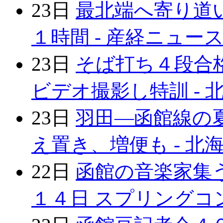
23日
最北端へ寄り道
１時間 - 産経ニュー
23日
そば打ち４段合
ビデオ撮影し特訓 - 
23日
羽田―函館線の夏
え置き、増便も - 北
22日
函館の音楽家集う
１４日 スプリングコン