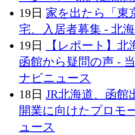
19日
家を出たら「東
宅、入居者募集 - 北
19日
【レポート】北
函館から疑問の声 - 当
ナビニュース
18日
JR北海道、函館
開業に向けたプロモー
ュース