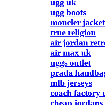
ugg uk
ugg boots
moncler jacket
true religion
air jordan retr
air max uk
uggs outlet
prada handba
mlb jerseys
coach factory 
cheap jordans