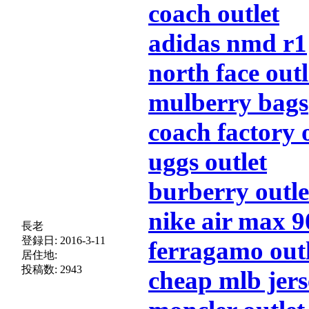
coach outlet
adidas nmd r1
north face outl
mulberry bags
coach factory 
uggs outlet
burberry outle
nike air max 9
長老
登録日:
2016-3-11
ferragamo outl
居住地:
投稿数:
2943
cheap mlb jers