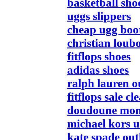
basketball sho
uggs slippers
cheap ugg boo
christian loub
fitflops shoes
adidas shoes
ralph lauren o
fitflops sale c
doudoune mon
michael kors 
kate spade out