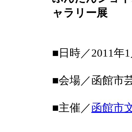
ャラリー展
■日時／2011年
■会場／函館市
■主催／
函館市