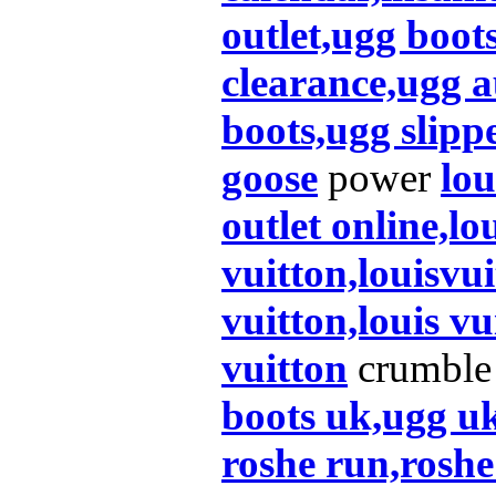
outlet,ugg boot
clearance,ugg a
boots,ugg slipp
goose
power
lou
outlet online,lo
vuitton,louisvu
vuitton,louis vu
vuitton
crumble
boots uk,ugg u
roshe run,roshe