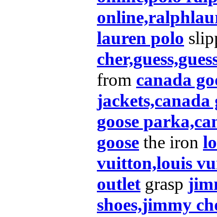
online,ralphlau
lauren polo
sli
cher,guess,guess
from
canada goo
jackets,canada 
goose parka,ca
goose
the iron
l
vuitton,louis vui
outlet
grasp
jim
shoes,jimmy ch