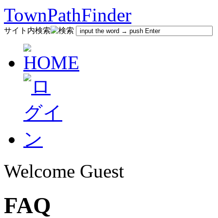
TownPathFinder
サイト内検索
Welcome Guest
FAQ