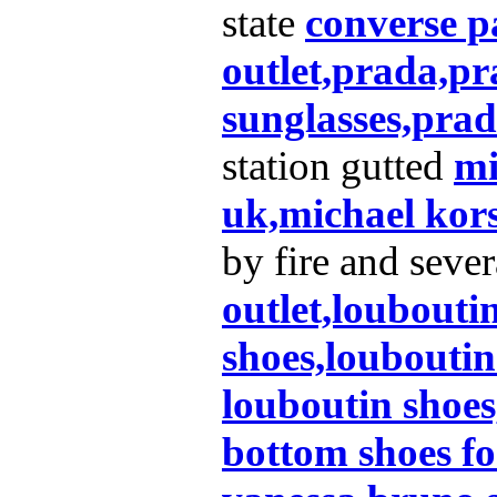
state
converse p
outlet,prada,p
sunglasses,pra
station gutted
mi
uk,michael kor
by fire and seve
outlet,loubouti
shoes,louboutin
louboutin shoes
bottom shoes f