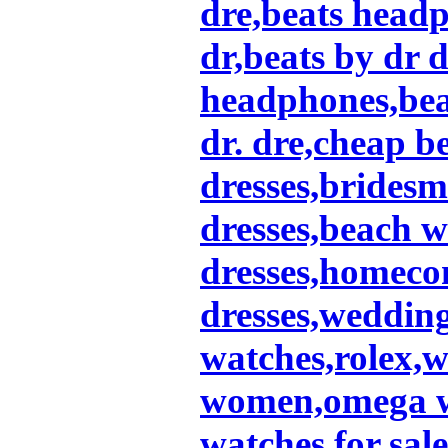
dre,beats headp
dr,beats by dr d
headphones,bea
dr. dre,cheap b
dresses,bridesm
dresses,beach 
dresses,homeco
dresses,wedding
watches,rolex,w
women,omega wa
watches for sale