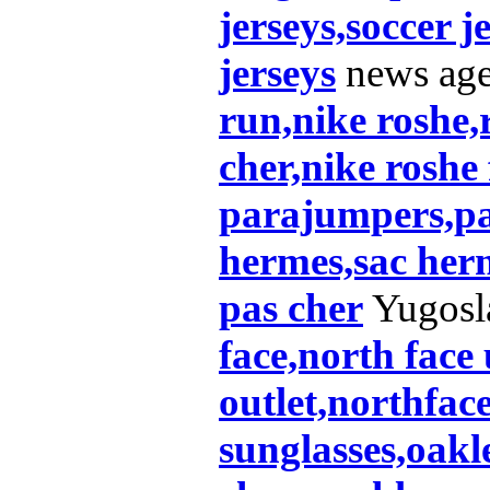
jerseys,soccer j
jerseys
news ag
run,nike roshe,
cher,nike roshe
parajumpers,pa
hermes,sac her
pas cher
Yugos
face,north face 
outlet,northfac
sunglasses,oakl