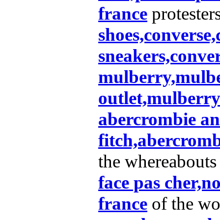
france
proteste
shoes,converse
sneakers,conver
mulberry,mulb
outlet,mulberr
abercrombie a
fitch,abercrom
the whereabout
face pas cher,no
france
of the wor