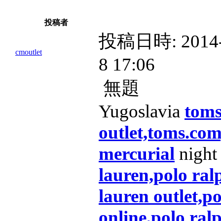
投稿者
投稿日時:
2014
cmoutlet
8 17:06
無題
Yugoslavia
toms
outlet,toms.co
mercurial
nigh
lauren,polo ral
lauren outlet,po
online,polo ral