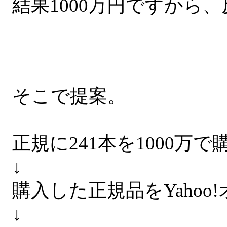
結果1000万円ですから
そこで提案。
正規に241本を1000万で
↓
購入した正規品をYahoo
↓