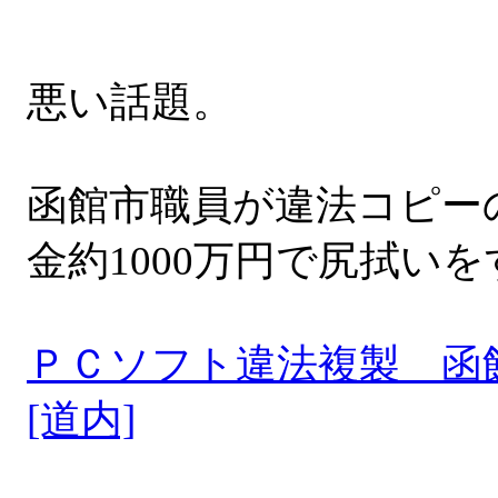
悪い話題。
函館市職員が違法コピー
金約1000万円で尻拭い
ＰＣソフト違法複製 函
[道内]