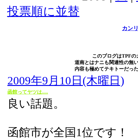
投票順に並替
カン
このブログはTPFの
道南とはナニも関連性の無い
内容も極めてテキトーだった
2009年9月10日(木曜日)
函館ってヤツは.....
良い話題。
函館市が全国1位です！