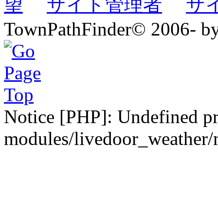
望
サイト管理者
サ
TownPathFinder© 2006- b
Notice [PHP]: Undefined pr
modules/livedoor_weather/m