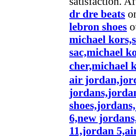
satisfaction. Af
dr dre beats
on
lebron shoes
ou
michael kors,
sac,michael ko
cher,michael 
air jordan,jor
jordans,jordan
shoes,jordans
6,new jordans,
11,jordan 5,ai