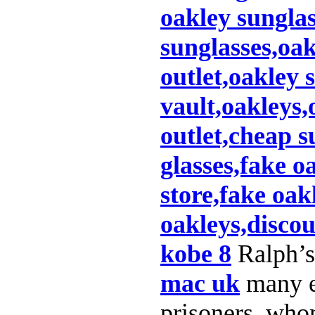
oakley sungla
sunglasses,oak
outlet,oakley 
vault,oakleys,
outlet,cheap s
glasses,fake o
store,fake oak
oakleys,discou
kobe 8
Ralph’s
mac uk
many ex
prisoners, who