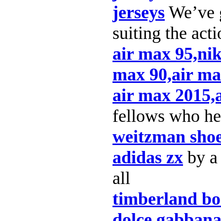
jerseys
We’ve g
suiting the act
air max 95,nik
max 90,air ma
air max 2015,
fellows who he
weitzman sho
adidas zx
by a 
all
timberland bo
dolce gabban