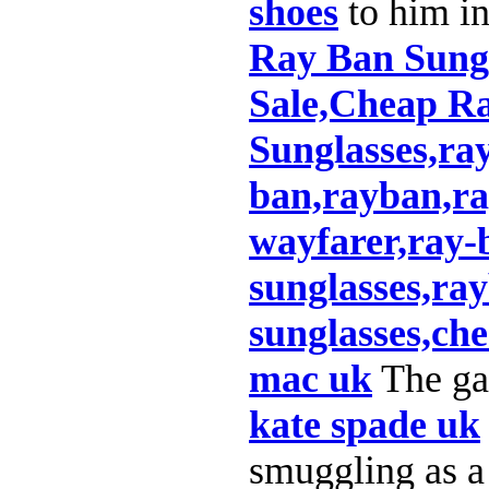
shoes
to him in
Ray Ban Sung
Sale,Cheap R
Sunglasses,ray
ban,rayban,ra
wayfarer,ray-
sunglasses,ra
sunglasses,ch
mac uk
The ga
kate spade uk
smuggling as a