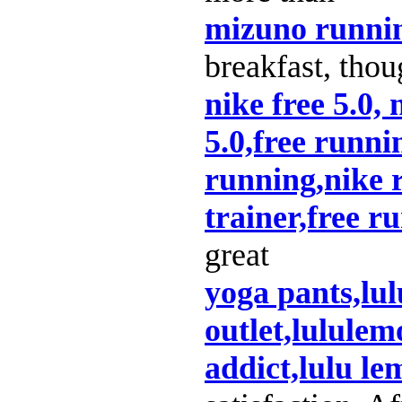
mizuno runni
breakfast, thou
nike free 5.0, 
5.0,free runni
running,nike 
trainer,free ru
great
yoga pants,lu
outlet,lululem
addict,lulu l