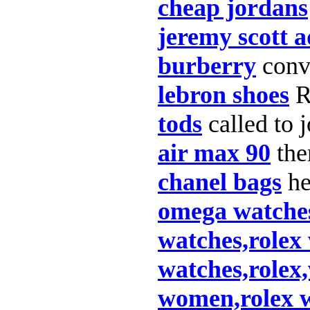
cheap jordans
jeremy scott a
burberry
conve
lebron shoes
R
tods
called to j
air max 90
the
chanel bags
he
omega watches
watches,rolex
watches,rolex
women,rolex wa