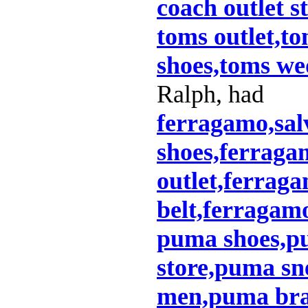
coach outlet s
toms outlet,to
shoes,toms we
Ralph, had
ferragamo,sal
shoes,ferraga
outlet,ferrag
belt,ferragamo
puma shoes,p
store,puma sn
men,puma bra