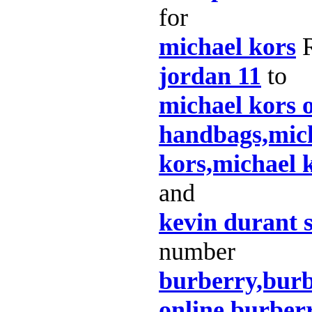
for
michael kors
R
jordan 11
to
michael kors o
handbags,mich
kors,michael 
and
kevin durant 
number
burberry,burb
online,burberr