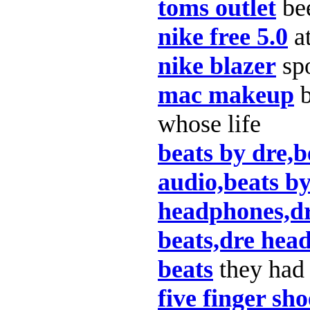
toms outlet
be
nike free 5.0
at
nike blazer
sp
mac makeup
b
whose life
beats by dre,
audio,beats by
headphones,dr 
beats,dre hea
beats
they had 
five finger sho