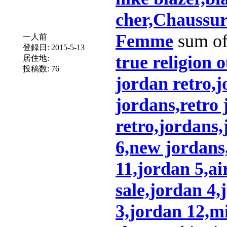
cher,Chaussur
Femme
sum of
一人前
登録日:
2015-5-13
true religion o
居住地:
投稿数:
76
jordan retro,j
jordans,retro 
retro,jordans
6,new jordans
11,jordan 5,ai
sale,jordan 4,
3,jordan 12,mi