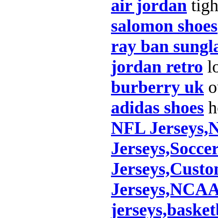
air jordan
tigh
salomon shoes
ray ban sungl
jordan retro
lo
burberry uk
o
adidas shoes
h
NFL Jerseys,
Jerseys,Socce
Jerseys,Cust
Jerseys,NCAA 
jerseys,basket