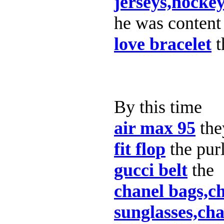
jerseys,hockey
he was content 
love bracelet
t
By this time
air max 95
the
fit flop
the purl
gucci belt
the
chanel bags,c
sunglasses,cha