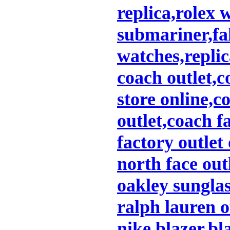
replica,rolex 
submariner,fak
watches,replic
coach outlet,c
store online,c
outlet,coach f
factory outlet
north face out
oakley sungla
ralph lauren o
nike blazer,bl