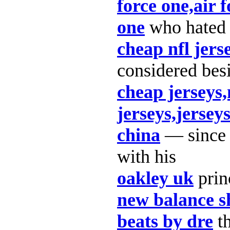
force one,air f
one
who hated a
cheap nfl jers
considered bes
cheap jerseys,
jerseys,jersey
china
— since 
with his
oakley uk
prin
new balance s
beats by dre
th